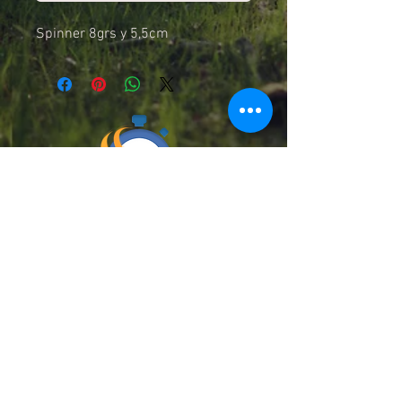
Spinner 8grs y 5,5cm
Chilexpress, Starken, Pullman Cargo
y Cruz del Sur
DESPACHAMOS A TODO EL PAÍS
Medios de pago :
Teléfono: (+56)
9 9153 7113