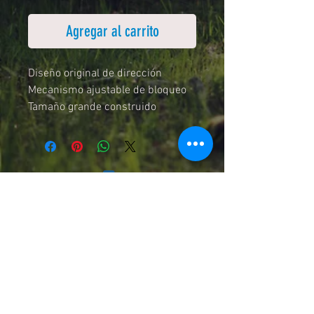
Agregar al carrito
Diseño original de dirección
Mecanismo ajustable de bloqueo
Tamaño grande construido
sólidamente
Añadido opcional para bajar más
profundo
Acabado UV para reflejar más
energía luminosa y mayor fuerza
visual
Medidas: 001
Peso: 146 g
Largo: 10 cm
Chilexpress, Starken, Pullman Cargo
y Cruz del Sur