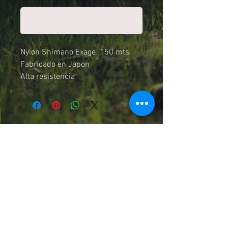
Notificar al estar disponible
Nylon Shimano Exage 150 mts
Fabricado en Japon
Alta resistencia
Baja Memoria
Tono Natural
Resistencia:
0,255mm (5,50kg)
0,305mm (7,50kg)
0,355mm (10,40kg)
Chilexpress, Starken, Pullman Cargo
y Cruz del Sur