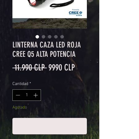
LINTERNA CAZA LED ROJA
CREE Q5 ALTA POTENCIA
Precio
Precio
 11.990 CLP 
9990 CLP
de
Cantidad
*
oferta
Agotado
Notificar al estar disponible