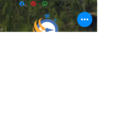
Chilexpress, Starken, Pullman Cargo
y Cruz del Sur
DESPACHAMOS A TODO EL PAÍS
Medios de pago :
Teléfono: (+56)
9 9153 7113
e-mail :
contacto@krakenoutdoor.cl