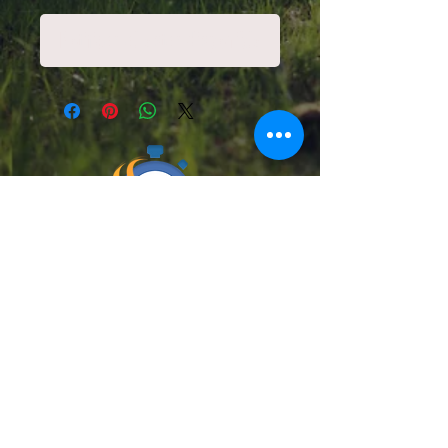
Notificar al estar disponible
Chilexpress, Starken, Pullman Cargo
y Cruz del Sur
DESPACHAMOS A TODO EL PAÍS
Medios de pago :