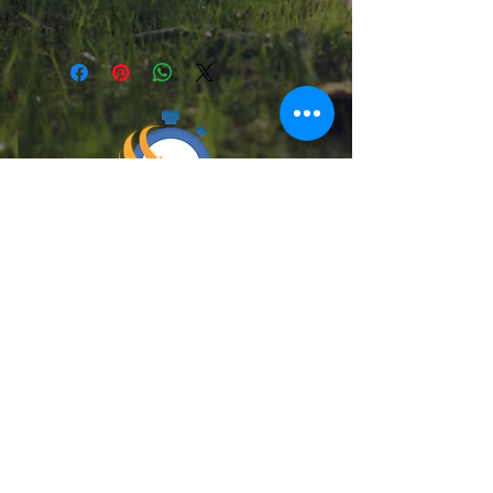
Chilexpress, Starken, Pullman Cargo
y Cruz del Sur
DESPACHAMOS A TODO EL PAÍS
Medios de pago :
Teléfono: (+56)
9 9153 7113